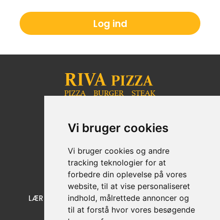
Log ind
Blichersvej 57 A 3000 Helsingør
Vi bruger cookies
+45 49 21 66 95
CVR nr: 32678041
Vi bruger cookies og andre
tracking teknologier for at
forbedre din oplevelse på vores
website, til at vise personaliseret
indhold, målrettede annoncer og
LÆR OS AT KENDE
KUNDE SERVICE
til at forstå hvor vores besøgende
Menu
Cookies