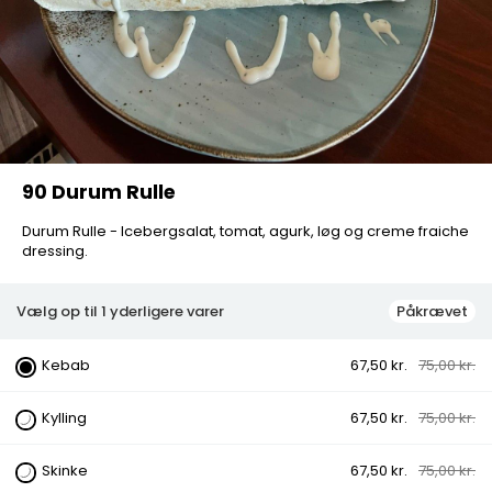
90 Durum Rulle
Durum Rulle - Icebergsalat, tomat, agurk, løg og creme fraiche
dressing.
Vælg op til 1 yderligere varer
Påkrævet
90 Durum Rulle
Kebab
67,50 kr.
75,00 kr.
Kylling
67,50 kr.
75,00 kr.
Durum Rulle - Icebergsalat, tomat, agurk, løg og creme
fraiche dressing.
Skinke
67,50 kr.
75,00 kr.
Kategorier:
Dürüm Rulle