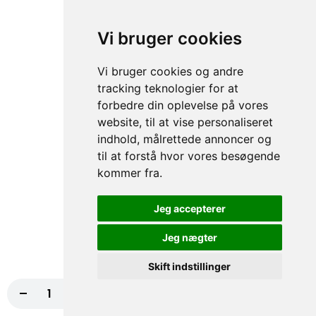
Hvidløg NORMAL, Kødstrimler
fra
117,00 kr.
130,00 kr.
Vi bruger cookies
72. Super Star Pizza
Vi bruger cookies og andre
tracking teknologier for at
Tomatsauce, Ost, Bacon, Kødstrimler,
Kylling
forbedre din oplevelse på vores
website, til at vise personaliseret
fra
117,00 kr.
130,00 kr.
indhold, målrettede annoncer og
til at forstå hvor vores besøgende
73. Hollywood Pizza
kommer fra.
Tomatsauce, Ost, Kødstrimler, Bacon, Grøn
peber
Jeg accepterer
fra
117,00 kr.
130,00 kr.
Jeg nægter
74. Indiana Pizza
Skift indstillinger
Tomatsauce, Ost, Kebab, Paprika,
Champignon, Chili NORMAL
-
+
Læg i kurv
67,50 kr.
fra
117,00 kr.
130,00 kr.