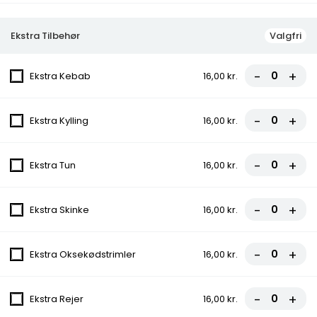
3. Vesuvio
Ekstra Tilbehør
Valgfri
Tomatsauce, Ost, Skinke
fra
70,00 kr.
-
+
Ekstra Kebab
16,00 kr.
4. Pizza Kebab
-
+
Ekstra Kylling
16,00 kr.
Tomatsauce, Ost, Kebab
fra
70,00 kr.
-
+
Ekstra Tun
16,00 kr.
5. Hawaii
-
+
Ekstra Skinke
16,00 kr.
Tomatsauce, Ost, Skinke, Ananas
fra
70,00 kr.
-
+
Ekstra Oksekødstrimler
16,00 kr.
6. Calzone
-
+
Ekstra Rejer
16,00 kr.
Tomatsauce, Ost, Skinke, Indbagt