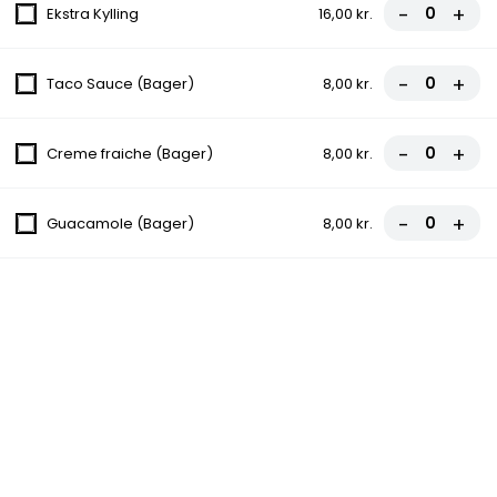
-
+
fra
70,00 kr.
Ekstra Kylling
16,00 kr.
3. Vesuvio
-
+
Taco Sauce (Bager)
8,00 kr.
Tomatsauce, Ost, Skinke
fra
70,00 kr.
-
+
Creme fraiche (Bager)
8,00 kr.
4. Pizza Kebab
-
+
Guacamole (Bager)
8,00 kr.
Tomatsauce, Ost, Kebab
fra
70,00 kr.
5. Hawaii
Tomatsauce, Ost, Skinke, Ananas
fra
70,00 kr.
6. Calzone