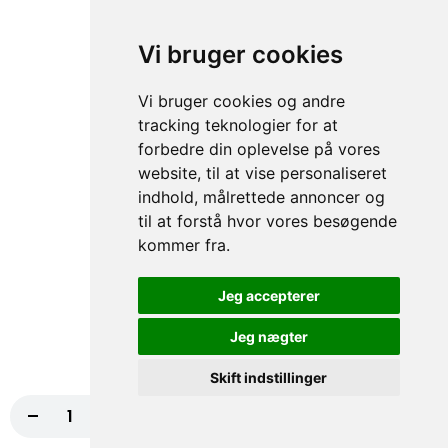
fra
117,00 kr.
130,00 kr.
Vi bruger cookies
75. Houston Pizza
Vi bruger cookies og andre
Tomatsauce, Ost, Skinke, Paprika, Hvidløg
tracking teknologier for at
NORMAL, Bacon
forbedre din oplevelse på vores
fra
117,00 kr.
130,00 kr.
website, til at vise personaliseret
indhold, målrettede annoncer og
76. Four Seasons Pizza
til at forstå hvor vores besøgende
Tomatsauce, Ost, Skinke, Rejer,
kommer fra.
Champignon
fra
117,00 kr.
130,00 kr.
Jeg accepterer
Jeg nægter
77. Sea World Pizza
Tomatsauce, Ost, Tun, Rejer, Muslinger,
Skift indstillinger
Hvidløg NORMAL
-
+
Læg i kurv
99,00 kr.
fra
117,00 kr.
130,00 kr.