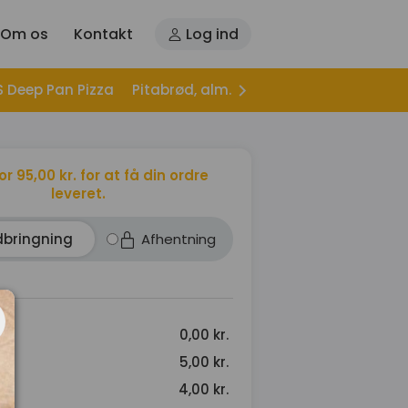
Om os
Kontakt
Log ind
S Deep Pan Pizza
Pitabrød, alm.
Pitabrød, Hjemmelave
for 95,00 kr. for at få din ordre
leveret.
dbringning
Afhentning
0,00 kr.
5,00 kr.
s
4,00 kr.