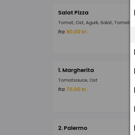
Salat Pizza
Tomat, Ost, Agurk, Salat, Tomats
fra
80,00 kr.
1. Margherita
Tomatsauce, Ost
fra
70,00 kr.
2. Palermo