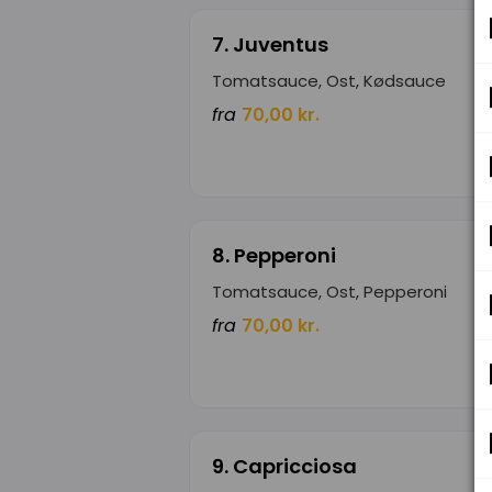
7. Juventus
Tomatsauce, Ost, Kødsauce
fra
70,00 kr.
8. Pepperoni
Tomatsauce, Ost, Pepperoni
fra
70,00 kr.
9. Capricciosa