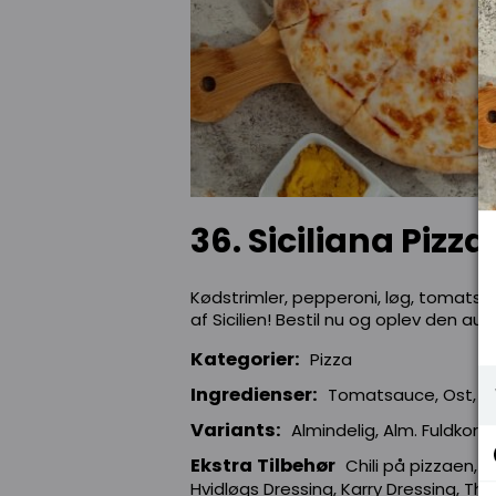
36. Siciliana Pizza
Kødstrimler, pepperoni, løg, tomatsa
af Sicilien! Bestil nu og oplev den au
Kategorier:
Pizza
Ingredienser:
Tomatsauce, Ost, Kø
Variants:
Almindelig, Alm. Fuldkorn,
Ekstra Tilbehør
Chili på pizzaen, H
Hvidløgs Dressing, Karry Dressing, Th