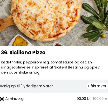
Leverings
Total
36. Siciliana Pizza
Kødstrimler, pepperoni, løg, tomatsauce og ost. En
uce og ost. En smagsoplevelse inspireret
smagsoplevelse inspireret af Sicilien! Bestil nu og oplev
tentiske smag.
den autentiske smag.
dstrimler, Løg, Pepperoni
Vælg op til 1 yderligere varer
Påkrævet
 Familie, Fam. Fuldkorn, Glutenfri
Almindelig
90,00 kr.
100,00 kr
vidløg, Karry, Creme fraiche dressing,
ousand island dressing, Bearnaisesauce,