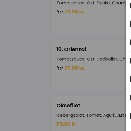
Tomatsauce, Ost, Skinke, Champi
fra
70,00 kr.
10. Oriental
Tomatsauce, Ost, Kødboller, Chili
fra
70,00 kr.
Oksefilet
Icebergsalat, Tomat, Agurk, Ærter, 
119,00 kr.