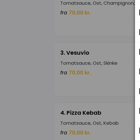
Tomatsauce, Ost, Champignon, Ar
fra
70,00 kr.
3. Vesuvio
Tomatsauce, Ost, Skinke
fra
70,00 kr.
4. Pizza Kebab
Tomatsauce, Ost, Kebab
fra
70,00 kr.