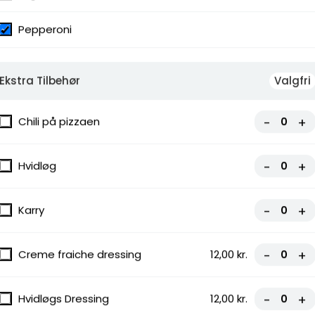
Pepperoni
auce
Ekstra Tilbehør
Valgfri
Chili på pizzaen
-
+
Hvidløg
-
+
Karry
-
+
Creme fraiche dressing
12,00 kr.
-
+
Hvidløgs Dressing
12,00 kr.
-
+