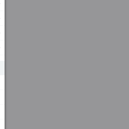
.
.
.
.