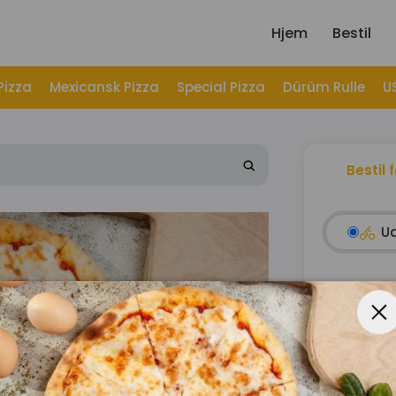
Hjem
Bestil
Pizza
Mexicansk Pizza
Special Pizza
Dürüm Rulle
U
Bestil 
U
Subtotal
Pose
Servicepri