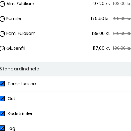
Alm. Fuldkorn
97,20 kr.
108,00 kr
 Paprika, Grøn peber, Capers, Rucola,
iver, Jalapenos, Pesto, Gorgonzola,
 Skinke, Pepperoni, Kødsauce, Kødstrimler,
Familie
175,50 kr.
195,00 kr
ocktailpølser, Creme fraiche og salat,
Fam. Fuldkorn
189,00 kr.
210,00 kr
Glutenfri
117,00 kr.
130,00 kr
- 15:00
Standardindhold
fhentning
Tomatsauce
Ost
Kødstrimler
Løg