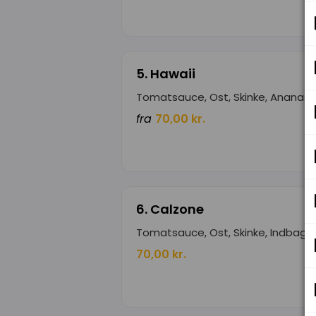
5. Hawaii
Tomatsauce, Ost, Skinke, Ananas
fra
70,00 kr.
6. Calzone
Tomatsauce, Ost, Skinke, Indbagt
70,00 kr.