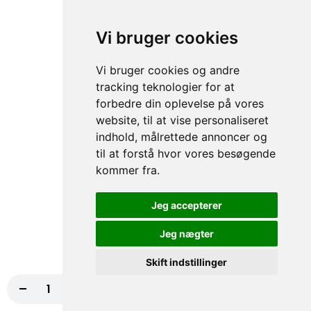
Tomatsauce, Ost, Kødstrimler, Bacon, Grøn
peber
Vi bruger cookies
fra
117,00 kr.
130,00 kr.
Vi bruger cookies og andre
74. Indiana Pizza
tracking teknologier for at
Tomatsauce, Ost, Kebab, Paprika,
forbedre din oplevelse på vores
Champignon, Chili NORMAL
website, til at vise personaliseret
fra
117,00 kr.
130,00 kr.
indhold, målrettede annoncer og
til at forstå hvor vores besøgende
75. Houston Pizza
kommer fra.
Tomatsauce, Ost, Skinke, Paprika, Hvidløg
NORMAL, Bacon
Jeg accepterer
fra
117,00 kr.
130,00 kr.
Jeg nægter
76. Four Seasons Pizza
Skift indstillinger
Tomatsauce, Ost, Skinke, Rejer,
-
+
Læg i kurv
125,00 kr.
Champignon