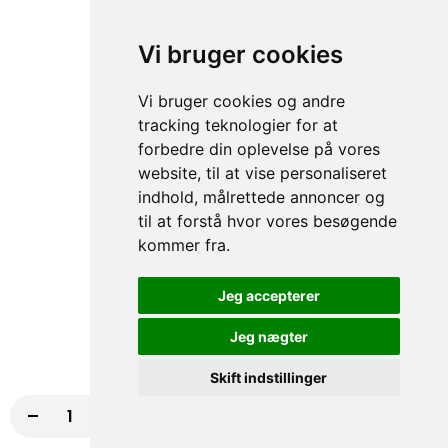
74. Indiana Pizza
Tomatsauce, Ost, Kebab, Paprika,
Vi bruger cookies
Champignon, Chili NORMAL
fra
117,00 kr.
130,00 kr.
Vi bruger cookies og andre
tracking teknologier for at
75. Houston Pizza
forbedre din oplevelse på vores
Tomatsauce, Ost, Skinke, Paprika, Hvidløg
website, til at vise personaliseret
NORMAL, Bacon
indhold, målrettede annoncer og
fra
117,00 kr.
130,00 kr.
til at forstå hvor vores besøgende
kommer fra.
76. Four Seasons Pizza
Jeg accepterer
Tomatsauce, Ost, Skinke, Rejer,
Champignon
Jeg nægter
fra
117,00 kr.
130,00 kr.
Skift indstillinger
77. Sea World Pizza
-
+
Læg i kurv
140,00 kr.
Tomatsauce, Ost, Tun, Rejer, Muslinger,