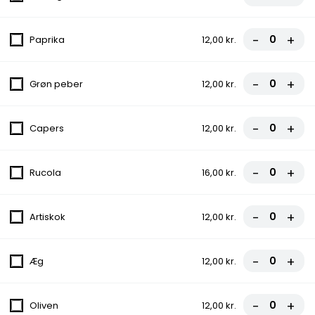
fra
70,00 kr.
-
+
Paprika
12,00 kr.
5. Hawaii
Tomatsauce, Ost, Skinke, Ananas
-
+
Grøn peber
12,00 kr.
fra
70,00 kr.
-
+
6. Calzone
Capers
12,00 kr.
Tomatsauce, Ost, Skinke, Indbagt
70,00 kr.
-
+
Rucola
16,00 kr.
7. Juventus
-
+
Artiskok
12,00 kr.
Tomatsauce, Ost, Kødsauce
fra
70,00 kr.
-
+
Æg
12,00 kr.
8. Pepperoni
-
+
Oliven
12,00 kr.