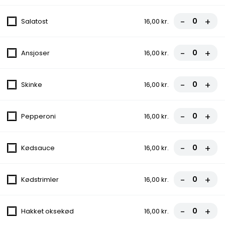
Grill Bøf
-
+
Salatost
16,00 kr.
Icebergsalat, Tomat, Agurk, Ærter, Majs, Løg
99,00 kr.
-
+
Ansjoser
16,00 kr.
Fiskefilet
-
+
Skinke
16,00 kr.
Icebergsalat, Tomat, Agurk, Ærter, Majs,
Citron, Løg
99,00 kr.
-
+
Pepperoni
16,00 kr.
Chicken Dipper
-
+
Kødsauce
16,00 kr.
Salat, Agurk, Løg, Tomat
99,00 kr.
-
+
Kødstrimler
16,00 kr.
1/2 Kylling
-
+
Hakket oksekød
16,00 kr.
Icebergsalat, Tomat, Agurk, Ærter, Majs,
Løg