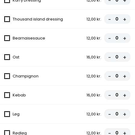
-
+
Karry Dressing
12,00 kr.
1. Margherita
Tomatsauce, Ost
-
+
Thousand island dressing
12,00 kr.
fra
70,00 kr.
-
+
Bearnaisesauce
12,00 kr.
2. Palermo
Tomatsauce, Ost, Champignon, Artiskok
-
+
Ost
16,00 kr.
fra
70,00 kr.
-
+
Champignon
12,00 kr.
3. Vesuvio
Tomatsauce, Ost, Skinke
-
+
Kebab
16,00 kr.
fra
70,00 kr.
-
+
Løg
12,00 kr.
4. Pizza Kebab
Tomatsauce, Ost, Kebab
-
+
Rødløg
12,00 kr.