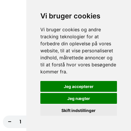
73. Hollywood Pizza
Tomatsauce, Ost, Kødstrimler, Bacon, Grøn
Vi bruger cookies
peber
fra
117,00 kr.
130,00 kr.
Vi bruger cookies og andre
tracking teknologier for at
74. Indiana Pizza
forbedre din oplevelse på vores
Tomatsauce, Ost, Kebab, Paprika,
website, til at vise personaliseret
Champignon, Chili NORMAL
indhold, målrettede annoncer og
fra
117,00 kr.
130,00 kr.
til at forstå hvor vores besøgende
kommer fra.
75. Houston Pizza
Jeg accepterer
Tomatsauce, Ost, Skinke, Paprika, Hvidløg
NORMAL, Bacon
Jeg nægter
fra
117,00 kr.
130,00 kr.
Skift indstillinger
76. Four Seasons Pizza
-
+
Læg i kurv
117,00 kr.
Tomatsauce, Ost, Skinke, Rejer,