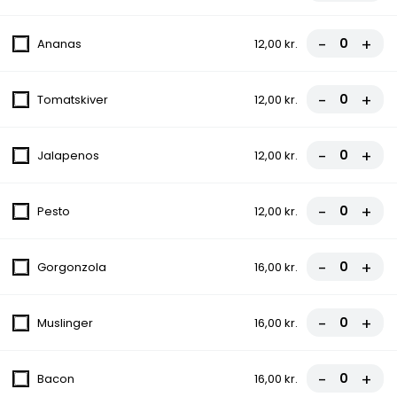
Tomatsauce, Ost, Pepperoni
fra
70,00 kr.
-
+
Ananas
12,00 kr.
9. Capricciosa
-
+
Tomatskiver
12,00 kr.
Tomatsauce, Ost, Skinke, Champignon
fra
70,00 kr.
-
+
Jalapenos
12,00 kr.
10. Oriental
-
+
Pesto
12,00 kr.
Tomatsauce, Ost, Kødboller, Chili NORMAL
fra
70,00 kr.
-
+
Gorgonzola
16,00 kr.
Oksefilet
-
+
Muslinger
16,00 kr.
Icebergsalat, Tomat, Agurk, Ærter, Majs,
Salat
119,00 kr.
-
+
Bacon
16,00 kr.