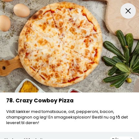
Frokost Tilbud kl. 11:00 - 15:00
Pizza
Mexicansk Pizz
78. Crazy Cowboy Pizza
Vildt lækker med tomatsauce, ost, pepperoni, bacon,
champignon og løg! En smagseksplosion! Bestil nu og få det
leveret til døren!