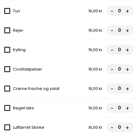
99,00 kr.
-
+
Tun
16,00 kr.
Græsk Bøf
-
+
Rejer
16,00 kr.
Icebergsalat, Tomat, Agurk, Ærter, Majs, Løg
99,00 kr.
-
+
Kylling
16,00 kr.
Kebab Tallerken
Icebergsalat, Tomat, Agurk, Ærter, Majs,
-
+
Cocktailpølser
16,00 kr.
Rødløg
99,00 kr.
-
+
Creme fraiche og salat
16,00 kr.
Lasagne
-
+
Røget laks
16,00 kr.
Brød, Ost, Rødløg, Icebergsalat, Tomat,
Agurk
89,00 kr.
-
+
Lufttørret Skinke
16,00 kr.