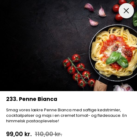
Frokost Tilbud kl. 11:00 - 15:00
Pizza
Mexicansk Pizz
233. Penne Bianca
Smag vores lækre Penne Bianca med saftige kødstrimler,
cocktailpølser og majs i en cremet tomat- og flødesauce. En
himmelsk pastaoplevelse!
99,00 kr.
110,00 kr.