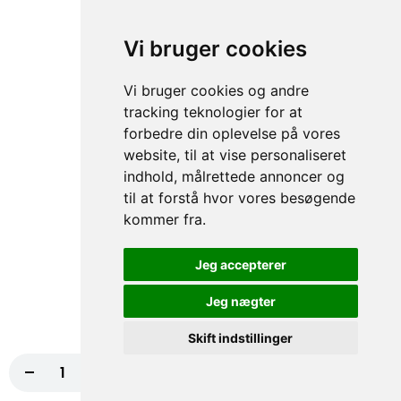
75. Houston Pizza
Vi bruger cookies
Tomatsauce, Ost, Skinke, Paprika, Hvidløg
NORMAL, Bacon
Vi bruger cookies og andre
fra
117,00 kr.
130,00 kr.
tracking teknologier for at
forbedre din oplevelse på vores
76. Four Seasons Pizza
website, til at vise personaliseret
Tomatsauce, Ost, Skinke, Rejer,
indhold, målrettede annoncer og
Champignon
til at forstå hvor vores besøgende
fra
117,00 kr.
130,00 kr.
kommer fra.
77. Sea World Pizza
Jeg accepterer
Tomatsauce, Ost, Tun, Rejer, Muslinger,
Jeg nægter
Hvidløg NORMAL
fra
117,00 kr.
130,00 kr.
Skift indstillinger
-
+
Læg i kurv
99,00 kr.
78. Crazy Cowboy Pizza