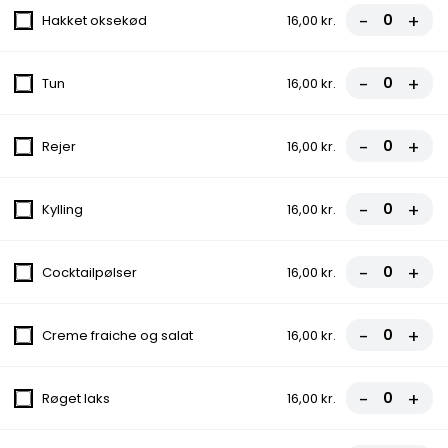
-
+
Hakket oksekød
16,00 kr.
99,00 kr.
Græsk Bøf
-
+
Tun
16,00 kr.
Icebergsalat, Tomat, Agurk, Ærter, Majs, Løg
99,00 kr.
-
+
Rejer
16,00 kr.
Kebab Tallerken
-
+
Kylling
16,00 kr.
Icebergsalat, Tomat, Agurk, Ærter, Majs,
Rødløg
99,00 kr.
-
+
Cocktailpølser
16,00 kr.
Lasagne
-
+
Creme fraiche og salat
16,00 kr.
Brød, Ost, Rødløg, Icebergsalat, Tomat,
Agurk
-
+
Røget laks
16,00 kr.
89,00 kr.