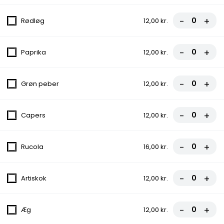
fra
70,00 kr.
-
+
Rødløg
12,00 kr.
5. Hawaii
Tomatsauce, Ost, Skinke, Ananas
-
+
Paprika
12,00 kr.
fra
70,00 kr.
-
+
Grøn peber
12,00 kr.
6. Calzone
Tomatsauce, Ost, Skinke, Indbagt
-
+
Capers
12,00 kr.
70,00 kr.
-
+
Rucola
16,00 kr.
7. Juventus
Tomatsauce, Ost, Kødsauce
-
+
Artiskok
12,00 kr.
fra
70,00 kr.
-
+
Æg
12,00 kr.
8. Pepperoni