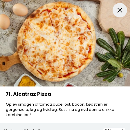
Frokost Tilbud kl. 11:00 - 15:00
Pizza
Mexicansk Pizz
71. Alcatraz Pizza
Oplev smagen af tomatsauce, ost, bacon, kødstrimler,
gorgonzola, løg og hvidløg. Bestil nu og nyd denne unikke
kombination!