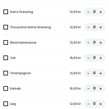
1. Margherita
-
+
Karry Dressing
12,00 kr.
Tomatsauce, Ost
fra
70,00 kr.
-
+
Thousand island dressing
12,00 kr.
2. Palermo
-
+
Bearnaisesauce
12,00 kr.
Tomatsauce, Ost, Champignon, Artiskok
fra
70,00 kr.
-
+
Ost
16,00 kr.
3. Vesuvio
Tomatsauce, Ost, Skinke
-
+
Champignon
12,00 kr.
fra
70,00 kr.
-
+
Kebab
16,00 kr.
4. Pizza Kebab
Tomatsauce, Ost, Kebab
-
+
Løg
12,00 kr.