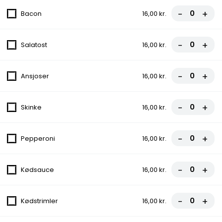
-
+
Grill Bøf
Bacon
16,00 kr.
Icebergsalat, Tomat, Agurk, Ærter, Majs, Løg
99,00 kr.
-
+
Salatost
16,00 kr.
Fiskefilet
-
+
Ansjoser
16,00 kr.
Icebergsalat, Tomat, Agurk, Ærter, Majs,
Citron, Løg
-
+
Skinke
16,00 kr.
99,00 kr.
Chicken Dipper
-
+
Pepperoni
16,00 kr.
Salat, Agurk, Løg, Tomat
99,00 kr.
-
+
Kødsauce
16,00 kr.
1/2 Kylling
-
+
Kødstrimler
16,00 kr.
Icebergsalat, Tomat, Agurk, Ærter, Majs,
Løg