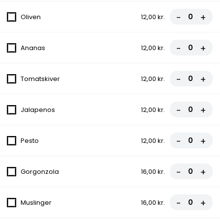
Tomatsauce, Ost, Pepperoni
-
+
Oliven
12,00 kr.
fra
70,00 kr.
-
+
Ananas
12,00 kr.
9. Capricciosa
Tomatsauce, Ost, Skinke, Champignon
-
+
Tomatskiver
12,00 kr.
fra
70,00 kr.
10. Oriental
-
+
Jalapenos
12,00 kr.
Tomatsauce, Ost, Kødboller, Chili NORMAL
fra
70,00 kr.
-
+
Pesto
12,00 kr.
Oksefilet
-
+
Gorgonzola
16,00 kr.
Icebergsalat, Tomat, Agurk, Ærter, Majs,
Salat
-
+
Muslinger
16,00 kr.
119,00 kr.