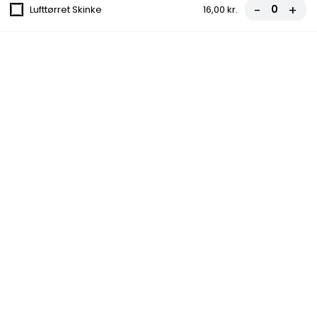
Nachos
-
+
Lufttørret Skinke
16,00 kr.
Ost, Sort oliven, Jalapenos, Guacamole,
Tacosauce
89,00 kr.
Kebab Box
Icebergsalat, Agurk, Pommes frites, Tomat
55,00 kr.
Durum Brød
fra
20,00 kr.
Pizza
1. Margherita Pizza