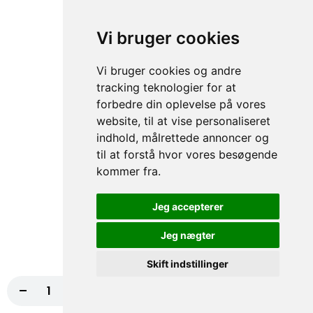
73. Hollywood Pizza
Tomatsauce, Ost, Kødstrimler, Bacon, Grøn
Vi bruger cookies
peber
fra
117,00 kr.
130,00 kr.
Vi bruger cookies og andre
tracking teknologier for at
74. Indiana Pizza
forbedre din oplevelse på vores
Tomatsauce, Ost, Kebab, Paprika,
website, til at vise personaliseret
Champignon, Chili NORMAL
indhold, målrettede annoncer og
fra
117,00 kr.
130,00 kr.
til at forstå hvor vores besøgende
kommer fra.
75. Houston Pizza
Jeg accepterer
Tomatsauce, Ost, Skinke, Paprika, Hvidløg
NORMAL, Bacon
Jeg nægter
fra
117,00 kr.
130,00 kr.
Skift indstillinger
76. Four Seasons Pizza
-
+
Læg i kurv
117,00 kr.
Tomatsauce, Ost, Skinke, Rejer,