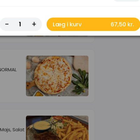
gnon
-
+
Læg i kurv
67,50 kr.
 NORMAL
Majs, Salat