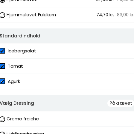
tiskok
Hjemmelavet Fuldkorn
74,70 kr.
83,00 kr
Standardindhold
Icebergsalat
Tomat
Agurk
Vælg Dressing
Påkrævet
Creme fraiche
Hvidløgsdressing