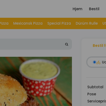
Hjem
Bestil
Pizza
Mexicansk Pizza
Special Pizza
Dürüm Rulle
U
Bestil 
U
Subtotal
Pose
Servicepri