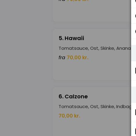
5. Hawaii
Tomatsauce, Ost, Skinke, Ananas
fra
70,00 kr.
6. Calzone
Tomatsauce, Ost, Skinke, Indbagt
70,00 kr.