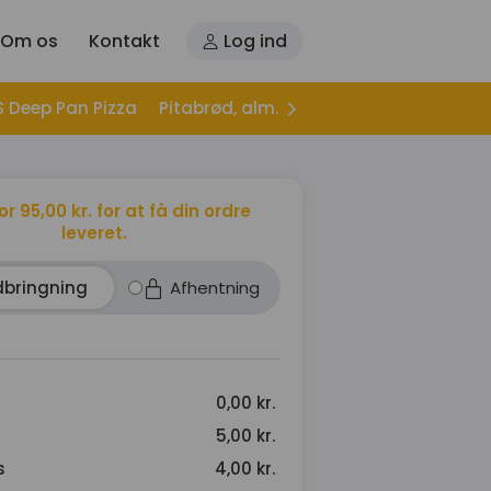
Om os
Kontakt
Log ind
S Deep Pan Pizza
Pitabrød, alm.
Pitabrød, Hjemmelave
for 95,00 kr. for at få din ordre
leveret.
dbringning
Afhentning
0,00 kr.
5,00 kr.
s
4,00 kr.