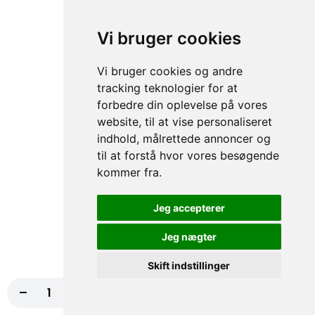
fra
117,00 kr.
130,00 kr.
Vi bruger cookies
74. Indiana Pizza
Vi bruger cookies og andre
Tomatsauce, Ost, Kebab, Paprika,
tracking teknologier for at
Champignon, Chili NORMAL
forbedre din oplevelse på vores
fra
117,00 kr.
130,00 kr.
website, til at vise personaliseret
indhold, målrettede annoncer og
75. Houston Pizza
til at forstå hvor vores besøgende
Tomatsauce, Ost, Skinke, Paprika, Hvidløg
kommer fra.
NORMAL, Bacon
fra
117,00 kr.
130,00 kr.
Jeg accepterer
Jeg nægter
76. Four Seasons Pizza
Tomatsauce, Ost, Skinke, Rejer,
Skift indstillinger
Champignon
-
+
Læg i kurv
67,50 kr.
fra
117,00 kr.
130,00 kr.