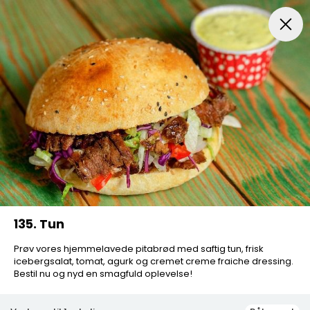
Frokost Tilbud kl. 11:00 - 15:00
Pizza
Mexicansk Pizz
135. Tun
Prøv vores hjemmelavede pitabrød med saftig tun, frisk
icebergsalat, tomat, agurk og cremet creme fraiche dressing.
Bestil nu og nyd en smagfuld oplevelse!