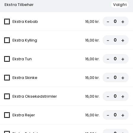
Ekstra Tilbehør
Valgfri
fra
70,00 kr.
-
+
Ekstra Kebab
16,00 kr.
2. Palermo
Tomatsauce, Ost, Champignon, Artiskok
-
+
Ekstra Kylling
16,00 kr.
fra
70,00 kr.
-
+
Ekstra Tun
16,00 kr.
3. Vesuvio
Tomatsauce, Ost, Skinke
-
+
Ekstra Skinke
16,00 kr.
fra
70,00 kr.
-
+
Ekstra Oksekødstrimler
16,00 kr.
4. Pizza Kebab
Tomatsauce, Ost, Kebab
-
+
Ekstra Rejer
16,00 kr.
fra
70,00 kr.