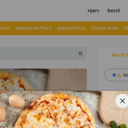
Hjem
Bestil
Pizza
Mexicansk Pizza
Special Pizza
Dürüm Rulle
U
Bestil 
U
Subtotal
Pose
Servicepri