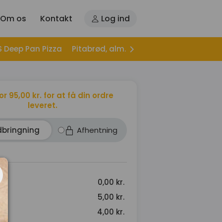
Om os
Kontakt
Log ind
S Deep Pan Pizza
Pitabrød, alm.
Pitabrød, Hjemmelave
for 95,00 kr. for at få din ordre
leveret.
dbringning
Afhentning
0,00 kr.
5,00 kr.
s
4,00 kr.