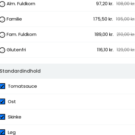
Alm. Fuldkorn
97,20 kr.
108,00 kr
ousand island dressing, Bearnaisesauce,
 Paprika, Grøn peber, Capers, Rucola,
iver, Jalapenos, Pesto, Gorgonzola,
Familie
175,50 kr.
195,00 kr
 Skinke, Pepperoni, Kødsauce, Kødstrimler,
ocktailpølser, Creme fraiche og salat,
Fam. Fuldkorn
189,00 kr.
210,00 kr
Glutenfri
116,10 kr.
129,00 kr
- 15:00
Standardindhold
fhentning
Tomatsauce
Ost
Skinke
Løg