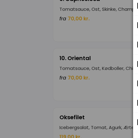
Tomatsauce, Ost, Skinke, Champi
fra
70,00 kr.
10. Oriental
Tomatsauce, Ost, Kødboller, Chili
fra
70,00 kr.
Oksefilet
Icebergsalat, Tomat, Agurk, Ærter, 
119,00 kr.