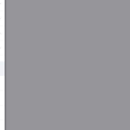
.
.
.
.