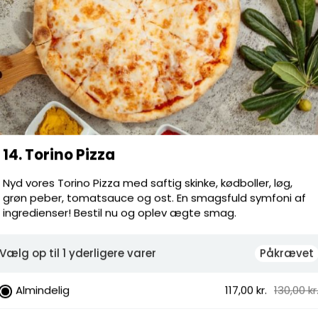
Leverings
Total
14. Torino Pizza
Nyd vores Torino Pizza med saftig skinke, kødboller, løg,
ke, kødboller, løg, grøn peber,
grøn peber, tomatsauce og ost. En smagsfuld symfoni af
oni af ingredienser! Bestil nu og oplev
ingredienser! Bestil nu og oplev ægte smag.
Vælg op til 1 yderligere varer
Påkrævet
inke, Løg, Grøn peber
 Familie, Fam. Fuldkorn, Glutenfri
Almindelig
117,00 kr.
130,00 kr
vidløg, Karry, Creme fraiche dressing,