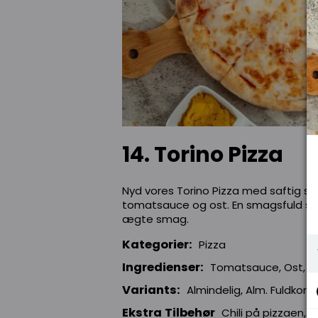
14. Torino Pizza
Nyd vores Torino Pizza med saftig skin
tomatsauce og ost. En smagsfuld symf
ægte smag.
Kategorier:
Pizza
Ingredienser:
Tomatsauce, Ost, Sk
Variants:
Almindelig, Alm. Fuldkorn,
Ekstra Tilbehør
Chili på pizzaen, H