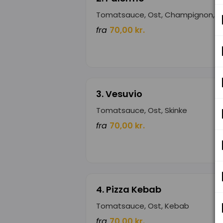
Tomatsauce, Ost, Champignon, Ar
fra
70,00 kr.
3. Vesuvio
Tomatsauce, Ost, Skinke
fra
70,00 kr.
4. Pizza Kebab
Tomatsauce, Ost, Kebab
fra
70,00 kr.