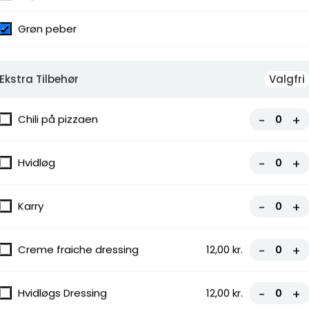
Grøn peber
auce
Ekstra Tilbehør
Valgfri
Chili på pizzaen
-
+
Hvidløg
-
+
Karry
-
+
Creme fraiche dressing
12,00 kr.
-
+
Hvidløgs Dressing
12,00 kr.
-
+