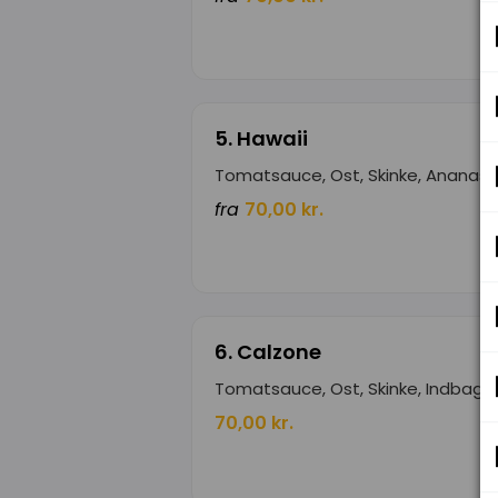
5. Hawaii
Tomatsauce, Ost, Skinke, Ananas
fra
70,00 kr.
6. Calzone
Tomatsauce, Ost, Skinke, Indbagt
70,00 kr.