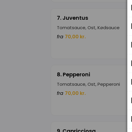
7. Juventus
Tomatsauce, Ost, Kødsauce
fra
70,00 kr.
8. Pepperoni
Tomatsauce, Ost, Pepperoni
fra
70,00 kr.
9. Capricciosa