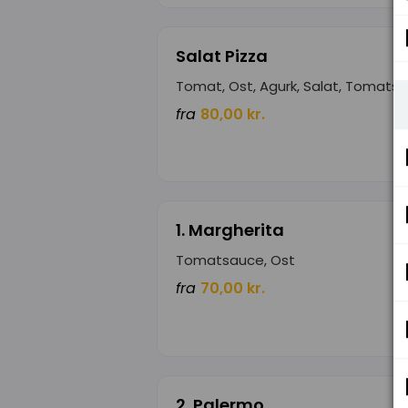
Salat Pizza
Tomat, Ost, Agurk, Salat, Tomats
fra
80,00 kr.
1. Margherita
Tomatsauce, Ost
fra
70,00 kr.
2. Palermo