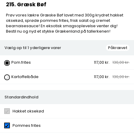
215. Græsk Bøf
Prøv vores lækre Græske Bøf lavet med 300g krydret hakket
oksekød, sprøde pommes frites, frisk salat og cremet
bearnaisesauce! En eksotisk smagsoplevelse venter dig!
Bestil nu og nyd et stykke Grækenland på tallerkenen!
Vælg op til 1 yderligere varer
Påkrævet
215. Græsk Bøf
Pom.frites
117,00 kr.
130,00 kr.
Prøv vores lækre Græske Bøf lavet med 300g krydret
Kartoffelbåde
117,00 kr.
130,00 kr.
hakket oksekød, sprøde pommes frites, frisk salat og
cremet bearnaisesauce! En eksotisk smagsoplevelse
venter dig! Bestil nu og nyd et stykke Grækenland på
tallerkenen!
Standardindhold
Kategorier:
Kødretter
Hakket oksekød
Ingredienser:
Hakket oksekød, Pommes frites, Salat,
Ærter, Rødløg, Majs, Agurk, Tomat
Pommes frites
Variants:
Pom.frites, Kartoffelbåde