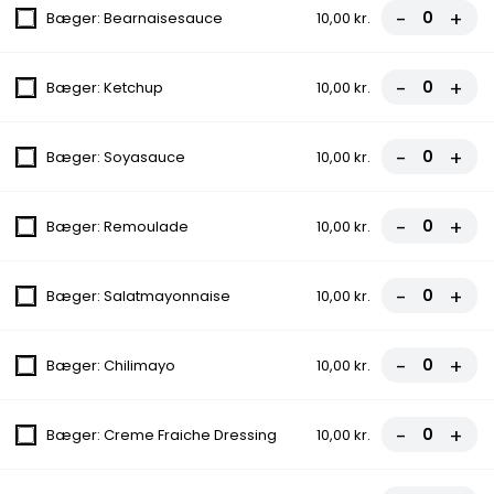
-
+
Bæger: Bearnaisesauce
10,00 kr.
3. Vesuvio
-
+
Bæger: Ketchup
10,00 kr.
Tomatsauce, Ost, Skinke
fra
70,00 kr.
-
+
Bæger: Soyasauce
10,00 kr.
4. Pizza Kebab
Tomatsauce, Ost, Kebab
-
+
Bæger: Remoulade
10,00 kr.
fra
70,00 kr.
-
+
Bæger: Salatmayonnaise
10,00 kr.
5. Hawaii
Tomatsauce, Ost, Skinke, Ananas
-
+
Bæger: Chilimayo
10,00 kr.
fra
70,00 kr.
-
+
Bæger: Creme Fraiche Dressing
10,00 kr.
6. Calzone
Tomatsauce, Ost, Skinke, Indbagt