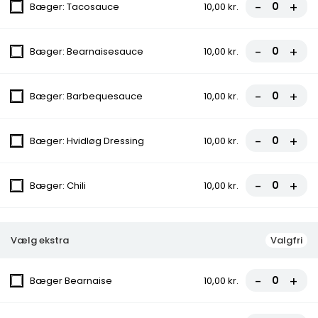
-
+
Bæger: Tacosauce
10,00 kr.
70,00 kr.
-
+
Bæger: Bearnaisesauce
10,00 kr.
7. Juventus
Tomatsauce, Ost, Kødsauce
-
+
Bæger: Barbequesauce
10,00 kr.
fra
70,00 kr.
-
+
Bæger: Hvidløg Dressing
10,00 kr.
8. Pepperoni
Tomatsauce, Ost, Pepperoni
-
+
Bæger: Chili
10,00 kr.
fra
70,00 kr.
9. Capricciosa
Vælg ekstra
Valgfri
Tomatsauce, Ost, Skinke, Champignon
fra
70,00 kr.
-
+
Bæger Bearnaise
10,00 kr.