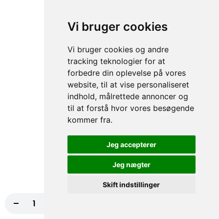
Tomatsauce, Ost, Bacon, Gorgonzola, Løg,
Hvidløg NORMAL, Kødstrimler
Vi bruger cookies
fra
117,00 kr.
130,00 kr.
Vi bruger cookies og andre
72. Super Star Pizza
tracking teknologier for at
Tomatsauce, Ost, Bacon, Kødstrimler,
forbedre din oplevelse på vores
Kylling
website, til at vise personaliseret
fra
117,00 kr.
130,00 kr.
indhold, målrettede annoncer og
til at forstå hvor vores besøgende
73. Hollywood Pizza
kommer fra.
Tomatsauce, Ost, Kødstrimler, Bacon, Grøn
peber
Jeg accepterer
fra
117,00 kr.
130,00 kr.
Jeg nægter
74. Indiana Pizza
Skift indstillinger
Tomatsauce, Ost, Kebab, Paprika,
-
+
Læg i kurv
117,00 kr.
Champignon, Chili NORMAL
fra
117,00 kr.
130,00 kr.