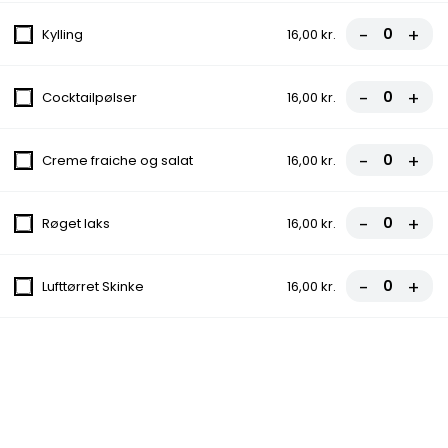
99,00 kr.
-
+
Kylling
16,00 kr.
Græsk Bøf
-
+
Cocktailpølser
16,00 kr.
Icebergsalat, Tomat, Agurk, Ærter, Majs, Løg
99,00 kr.
-
+
Creme fraiche og salat
16,00 kr.
Kebab Tallerken
Icebergsalat, Tomat, Agurk, Ærter, Majs,
-
+
Røget laks
16,00 kr.
Rødløg
99,00 kr.
-
+
Lufttørret Skinke
16,00 kr.
Lasagne
Brød, Ost, Rødløg, Icebergsalat, Tomat,
Agurk
89,00 kr.
Nachos