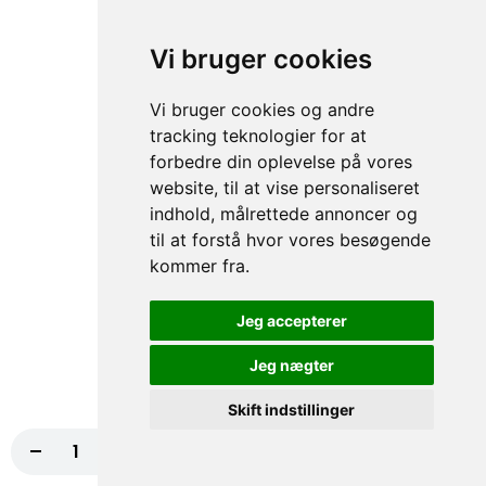
Tomatsauce, Ost, Kødstrimler, Bacon, Grøn
peber
Vi bruger cookies
fra
117,00 kr.
130,00 kr.
Vi bruger cookies og andre
tracking teknologier for at
74. Indiana Pizza
forbedre din oplevelse på vores
Tomatsauce, Ost, Kebab, Paprika,
website, til at vise personaliseret
Champignon, Chili NORMAL
indhold, målrettede annoncer og
fra
117,00 kr.
130,00 kr.
til at forstå hvor vores besøgende
kommer fra.
75. Houston Pizza
Tomatsauce, Ost, Skinke, Paprika, Hvidløg
Jeg accepterer
NORMAL, Bacon
fra
117,00 kr.
130,00 kr.
Jeg nægter
Skift indstillinger
76. Four Seasons Pizza
-
+
Læg i kurv
Tomatsauce, Ost, Skinke, Rejer,
Champignon