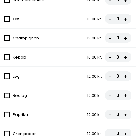
-
+
1. Margherita
Tomatsauce, Ost
-
+
Ost
16,00 kr.
fra
70,00 kr.
-
+
Champignon
12,00 kr.
2. Palermo
Tomatsauce, Ost, Champignon, Artiskok
-
+
Kebab
16,00 kr.
fra
70,00 kr.
-
+
Løg
12,00 kr.
3. Vesuvio
Tomatsauce, Ost, Skinke
-
+
Rødløg
12,00 kr.
fra
70,00 kr.
4. Pizza Kebab
-
+
Paprika
12,00 kr.
Tomatsauce, Ost, Kebab
fra
70,00 kr.
-
+
Grøn peber
12,00 kr.