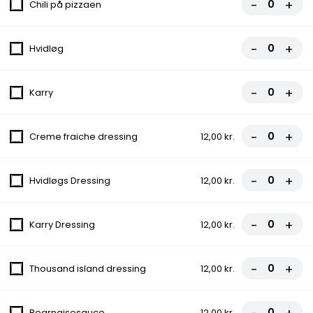
Cocktailpølser, Creme fraiche og salat, Røget laks,
-
+
Chili på pizzaen
Lufttørret Skinke
-
+
Hvidløg
-
+
Karry
Frokost Tilbud kl. 11:00 - 15:00
Frokosttilbuddet gælder kun ved afhentning
-
+
Creme fraiche dressing
12,00 kr.
Almindelig Pitabrød
Icebergsalat, Agurk, Tomat
-
+
Hvidløgs Dressing
12,00 kr.
45,00 kr.
-
+
Karry Dressing
12,00 kr.
Salat Pizza
Tomat, Ost, Agurk, Salat, Tomatsauce
-
+
Thousand island dressing
12,00 kr.
fra
80,00 kr.
Bearnaisesauce
12,00 kr.