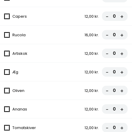
5. Hawaii
-
+
Capers
12,00 kr.
Tomatsauce, Ost, Skinke, Ananas
fra
70,00 kr.
-
+
Rucola
16,00 kr.
6. Calzone
-
+
Artiskok
12,00 kr.
Tomatsauce, Ost, Skinke, Indbagt
70,00 kr.
-
+
Æg
12,00 kr.
7. Juventus
-
+
Oliven
12,00 kr.
Tomatsauce, Ost, Kødsauce
fra
70,00 kr.
-
+
Ananas
12,00 kr.
8. Pepperoni
-
+
Tomatskiver
12,00 kr.