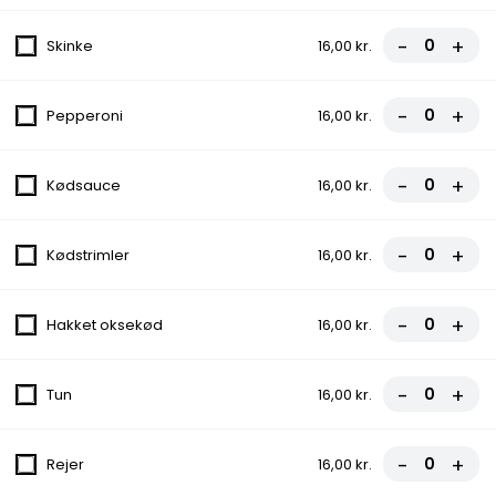
Grill Bøf
-
+
Skinke
16,00 kr.
Icebergsalat, Tomat, Agurk, Ærter, Majs, Løg
99,00 kr.
-
+
Pepperoni
16,00 kr.
Fiskefilet
Icebergsalat, Tomat, Agurk, Ærter, Majs,
-
+
Kødsauce
16,00 kr.
Citron, Løg
99,00 kr.
-
+
Kødstrimler
16,00 kr.
Chicken Dipper
-
+
Salat, Agurk, Løg, Tomat
Hakket oksekød
16,00 kr.
99,00 kr.
-
+
Tun
16,00 kr.
1/2 Kylling
Icebergsalat, Tomat, Agurk, Ærter, Majs,
-
+
Rejer
16,00 kr.
Løg