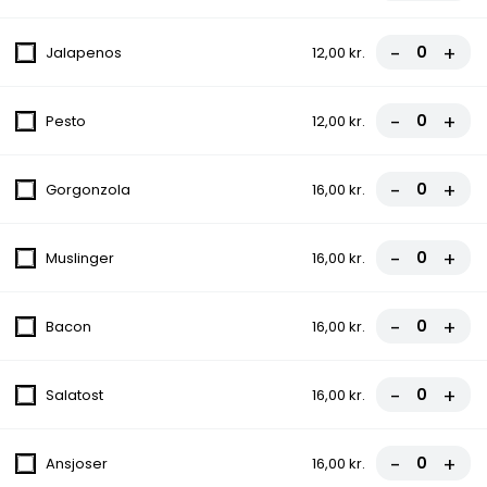
Tomatsauce, Ost, Pepperoni
fra
70,00 kr.
-
+
Jalapenos
12,00 kr.
9. Capricciosa
-
+
Pesto
12,00 kr.
Tomatsauce, Ost, Skinke, Champignon
fra
70,00 kr.
-
+
Gorgonzola
16,00 kr.
10. Oriental
-
+
Muslinger
16,00 kr.
Tomatsauce, Ost, Kødboller, Chili NORMAL
fra
70,00 kr.
-
+
Bacon
16,00 kr.
Oksefilet
-
+
Salatost
16,00 kr.
Icebergsalat, Tomat, Agurk, Ærter, Majs,
Salat
119,00 kr.
-
+
Ansjoser
16,00 kr.