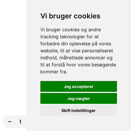
fra
117,00 kr.
130,00 kr.
Vi bruger cookies
74. Indiana Pizza
Vi bruger cookies og andre
Tomatsauce, Ost, Kebab, Paprika,
Champignon, Chili NORMAL
tracking teknologier for at
fra
117,00 kr.
130,00 kr.
forbedre din oplevelse på vores
website, til at vise personaliseret
indhold, målrettede annoncer og
75. Houston Pizza
til at forstå hvor vores besøgende
Tomatsauce, Ost, Skinke, Paprika, Hvidløg
kommer fra.
NORMAL, Bacon
fra
117,00 kr.
130,00 kr.
Jeg accepterer
76. Four Seasons Pizza
Jeg nægter
Tomatsauce, Ost, Skinke, Rejer,
Skift indstillinger
Champignon
fra
117,00 kr.
130,00 kr.
-
+
Læg i kurv
20,00 kr.