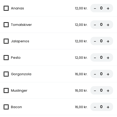
fra
70,00 kr.
-
+
Ananas
12,00 kr.
9. Capricciosa
-
+
Tomatskiver
12,00 kr.
Tomatsauce, Ost, Skinke, Champignon
fra
70,00 kr.
-
+
Jalapenos
12,00 kr.
10. Oriental
-
+
Pesto
12,00 kr.
Tomatsauce, Ost, Kødboller, Chili NORMAL
fra
70,00 kr.
-
+
Gorgonzola
16,00 kr.
Oksefilet
-
+
Muslinger
16,00 kr.
Icebergsalat, Tomat, Agurk, Ærter, Majs,
Salat
119,00 kr.
-
+
Bacon
16,00 kr.