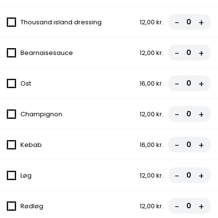
1. Margherita
Tomatsauce, Ost
-
+
Thousand island dressing
12,00 kr.
fra
70,00 kr.
-
+
Bearnaisesauce
12,00 kr.
2. Palermo
Tomatsauce, Ost, Champignon, Artiskok
-
+
Ost
16,00 kr.
fra
70,00 kr.
-
+
Champignon
12,00 kr.
3. Vesuvio
Tomatsauce, Ost, Skinke
-
+
Kebab
16,00 kr.
fra
70,00 kr.
-
+
Løg
12,00 kr.
4. Pizza Kebab
Tomatsauce, Ost, Kebab
-
+
Rødløg
12,00 kr.
fra
70,00 kr.