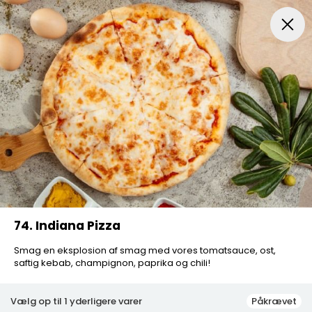
Frokost Tilbud kl. 11:00 - 15:00
Pizza
Mexicansk Pizz
74. Indiana Pizza
Smag en eksplosion af smag med vores tomatsauce, ost,
saftig kebab, champignon, paprika og chili!
Vælg op til 1 yderligere varer
Påkrævet