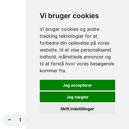
Tomatsauce, Ost, Kødstrimler, Bacon, Grøn
peber
Vi bruger cookies
fra
117,00 kr.
130,00 kr.
Vi bruger cookies og andre
74. Indiana Pizza
tracking teknologier for at
forbedre din oplevelse på vores
Tomatsauce, Ost, Kebab, Paprika,
Champignon, Chili NORMAL
website, til at vise personaliseret
indhold, målrettede annoncer og
fra
117,00 kr.
130,00 kr.
til at forstå hvor vores besøgende
kommer fra.
75. Houston Pizza
Tomatsauce, Ost, Skinke, Paprika, Hvidløg
Jeg accepterer
NORMAL, Bacon
fra
117,00 kr.
130,00 kr.
Jeg nægter
Skift indstillinger
76. Four Seasons Pizza
-
+
Tomatsauce, Ost, Skinke, Rejer,
Læg i kurv
117,00 kr.
Champignon