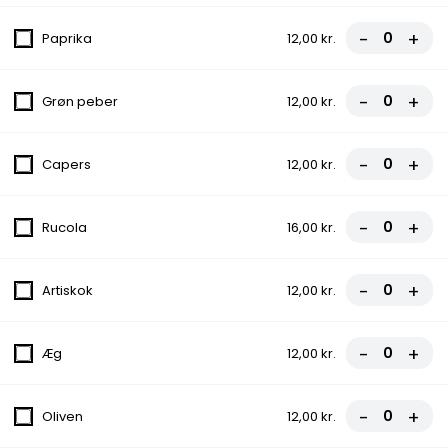
-
+
Paprika
12,00 kr.
5. Hawaii
Tomatsauce, Ost, Skinke, Ananas
-
+
fra
70,00 kr.
Grøn peber
12,00 kr.
6. Calzone
-
+
Capers
12,00 kr.
Tomatsauce, Ost, Skinke, Indbagt
70,00 kr.
-
+
Rucola
16,00 kr.
7. Juventus
-
+
Artiskok
12,00 kr.
Tomatsauce, Ost, Kødsauce
fra
70,00 kr.
-
+
Æg
12,00 kr.
8. Pepperoni
-
+
Oliven
12,00 kr.
Tomatsauce, Ost, Pepperoni