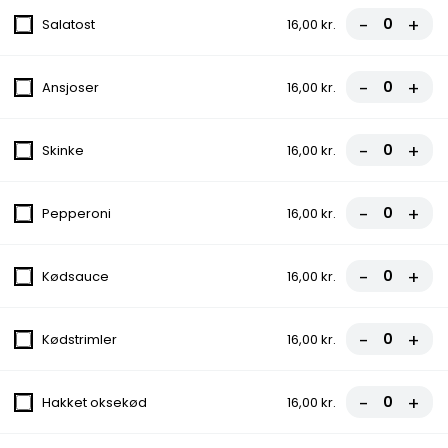
Grill Bøf
-
+
Salatost
16,00 kr.
Icebergsalat, Tomat, Agurk, Ærter, Majs, Løg
99,00 kr.
-
+
Ansjoser
16,00 kr.
Fiskefilet
-
+
Skinke
16,00 kr.
Icebergsalat, Tomat, Agurk, Ærter, Majs,
Citron, Løg
99,00 kr.
-
+
Pepperoni
16,00 kr.
Chicken Dipper
-
+
Kødsauce
16,00 kr.
Salat, Agurk, Løg, Tomat
99,00 kr.
-
+
Kødstrimler
16,00 kr.
1/2 Kylling
-
+
Hakket oksekød
16,00 kr.
Icebergsalat, Tomat, Agurk, Ærter, Majs,
Løg