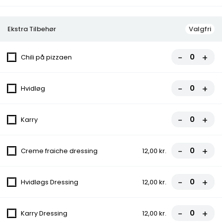
Lufttørret Skinke
Ekstra Tilbehør
Valgfri
-
+
Chili på pizzaen
Frokost Tilbud kl. 11:00 - 15:00
Frokosttilbuddet gælder kun ved afhentning
-
+
Hvidløg
Almindelig Pitabrød
Icebergsalat, Agurk, Tomat
-
+
Karry
45,00 kr.
-
+
Creme fraiche dressing
12,00 kr.
Salat Pizza
Tomat, Ost, Agurk, Salat, Tomatsauce
-
+
Hvidløgs Dressing
12,00 kr.
fra
80,00 kr.
-
+
Karry Dressing
12,00 kr.