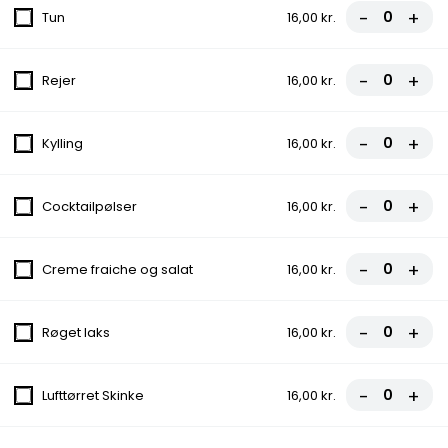
99,00 kr.
-
+
Tun
16,00 kr.
Græsk Bøf
-
+
Rejer
16,00 kr.
Icebergsalat, Tomat, Agurk, Ærter, Majs, Løg
99,00 kr.
-
+
Kylling
16,00 kr.
Kebab Tallerken
Icebergsalat, Tomat, Agurk, Ærter, Majs,
-
+
Cocktailpølser
16,00 kr.
Rødløg
99,00 kr.
-
+
Creme fraiche og salat
16,00 kr.
Lasagne
-
+
Røget laks
16,00 kr.
Brød, Ost, Rødløg, Icebergsalat, Tomat,
Agurk
89,00 kr.
-
+
Lufttørret Skinke
16,00 kr.
Nachos